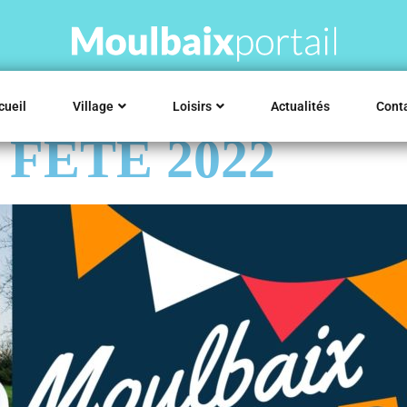
cueil
Village
Loisirs
Actualités
Cont
FETE 2022